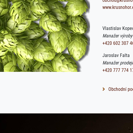
obchod@krusno
www.krusnohor.
Vlastislav Kope
Manažer výroby
+420 602 307 4
Jaroslav Falta
Manažer prodej
+420 777 774 1
Obchodní po