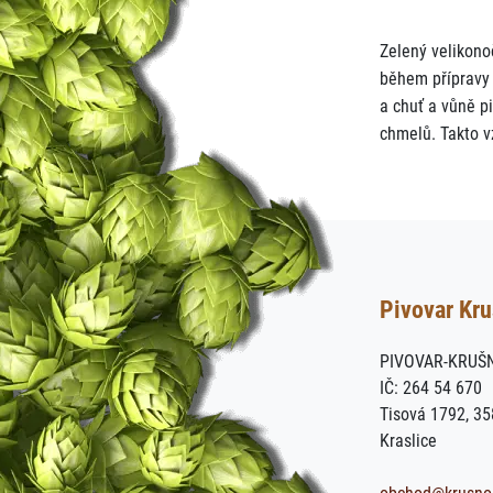
Zelený velikono
během přípravy 
a chuť a vůně p
chmelů. Takto v
Pivovar Kr
PIVOVAR-KRUŠN
IČ: 264 54 670
Tisová 1792, 3
Kraslice