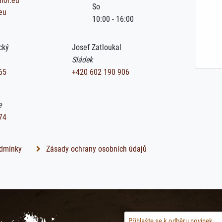
hor.eu
So
eu
10:00 - 16:00
cký
Josef Zatloukal
Sládek
65
+420 602 190 906
e
74
dmínky
Zásady ochrany osobních údajů