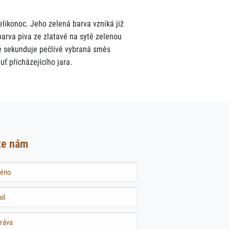
likonoc. Jeho zelená barva vzniká již
barva piva ze zlatavé na sytě zelenou
tě sekunduje pečlivě vybraná směs
ť přicházejícího jara.
te nám