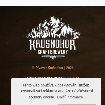
© Pivovar Krušnohor | 2026
Správce webových stránek
UBK s.r.o.
Tento web používá k poskytování služeb,
personalizaci reklam a analýze návštěvnosti
soubory cookie.
Další informace