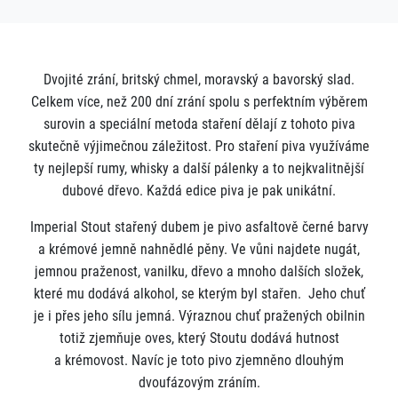
Dvojité zrání, britský chmel, moravský a bavorský slad.
Celkem více, než 200 dní zrání spolu s perfektním výběrem
surovin a speciální metoda staření dělají z tohoto piva
skutečně výjimečnou záležitost. Pro staření piva využíváme
ty nejlepší rumy, whisky a další pálenky a to nejkvalitnější
dubové dřevo. Každá edice piva je pak unikátní.
Imperial Stout stařený dubem je pivo asfaltově černé barvy
a krémové jemně nahnědlé pěny. Ve vůni najdete nugát,
jemnou praženost, vanilku, dřevo a mnoho dalších složek,
které mu dodává alkohol, se kterým byl stařen. Jeho chuť
je i přes jeho sílu jemná. Výraznou chuť pražených obilnin
totiž zjemňuje oves, který Stoutu dodává hutnost
a krémovost. Navíc je toto pivo zjemněno dlouhým
dvoufázovým zráním.