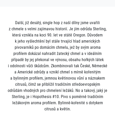
Další, již desátý, single hop z naší dílny jsme uvařili
z chmele s velmi zajímavou historií. Je jím odrůda Sterling,
která vznikla na koci 90. let ve státě Oregon. Důvodem
k jeho vyšlechtění byl stále trvající hlad amerických
pivovarníků po domácím chmelu, jež by svým aroma
profilem dokázal nahradit žatecký chmel a v ideálním
případě by jej překonal ve výnosu, obsahu hořkých látek
i odolnosti vůči škůdcům. Zkombinovali tak České, Německé
a Americké odrůdy a vznikl chmel s mírně kořenitým
a bylinným profilem, jemnou květinovou vůní a náznakem
citrusů, čímž se přiblížil tradičním středoevropským
odrůdám vhodných pro chmelení ležáků. No a takový, jaký je
Sterling, je i Hopothesis #10. Pivo s poměrně tradičním
ležákovým aroma profilem. Bylinně-kořenité s dotykem
citrusů a květin.