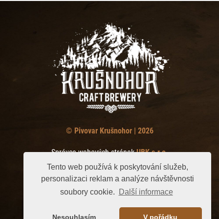
© Pivovar Krušnohor | 2026
Správce webových stránek
UBK s.r.o.
Tento web používá k poskytování služeb,
personalizaci reklam a analýze návštěvnosti
soubory cookie.
Další informace
Nesouhlasím
V pořádku